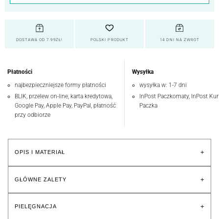
DOSTAWA OD 7.99ZŁ!
POLSKI PRODUKT
14 DNI NA ZWROT
Płatności
Wysyłka
najbezpieczniejsze formy płatności
wysyłka w: 1-7 dni
BLIK, przelew on-line, karta kredytowa,
InPost Paczkomaty, InPost Kuri
Google Pay, Apple Pay, PayPal, płatność
Paczka
przy odbiorze
+
OPIS I MATERIAŁ
+
GŁÓWNE ZALETY
+
PIELĘGNACJA