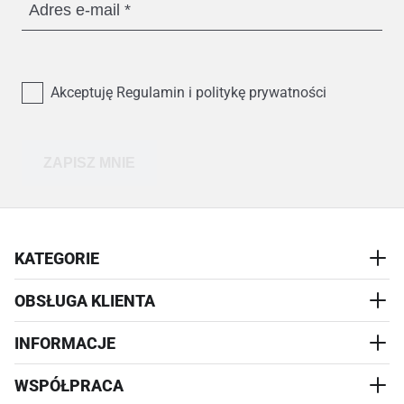
Adres e-mail
Akceptuję Regulamin i politykę prywatności
ZAPISZ MNIE
KATEGORIE
OBSŁUGA KLIENTA
AKCESORIA
PRZYSMAKI
INFORMACJE
REALIZACJA I WYSYŁKA
CZŁOWIEK
WYMIANA
WSPÓŁPRACA
WYPRZEDAŻ
KONTAKT
REKLAMACJE