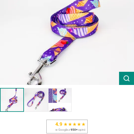
4.9
★★★★★
w Google z
950+
opinii