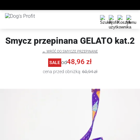
Smycz przepinana GELATO kat.2
← WRÓĆ DO SMYCZE PRZEPINANE
48,96 zł
od
SALE
cena przed obniżką:
60,94 zł