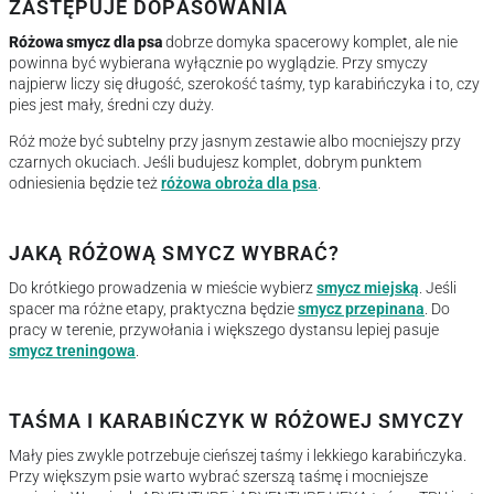
ZASTĘPUJE DOPASOWANIA
Różowa smycz dla psa
dobrze domyka spacerowy komplet, ale nie
powinna być wybierana wyłącznie po wyglądzie. Przy smyczy
najpierw liczy się długość, szerokość taśmy, typ karabińczyka i to, czy
pies jest mały, średni czy duży.
Róż może być subtelny przy jasnym zestawie albo mocniejszy przy
czarnych okuciach. Jeśli budujesz komplet, dobrym punktem
odniesienia będzie też
różowa obroża dla psa
.
JAKĄ RÓŻOWĄ SMYCZ WYBRAĆ?
Do krótkiego prowadzenia w mieście wybierz
smycz miejską
. Jeśli
spacer ma różne etapy, praktyczna będzie
smycz przepinana
. Do
pracy w terenie, przywołania i większego dystansu lepiej pasuje
smycz treningowa
.
TAŚMA I KARABIŃCZYK W RÓŻOWEJ SMYCZY
Mały pies zwykle potrzebuje cieńszej taśmy i lekkiego karabińczyka.
Przy większym psie warto wybrać szerszą taśmę i mocniejsze