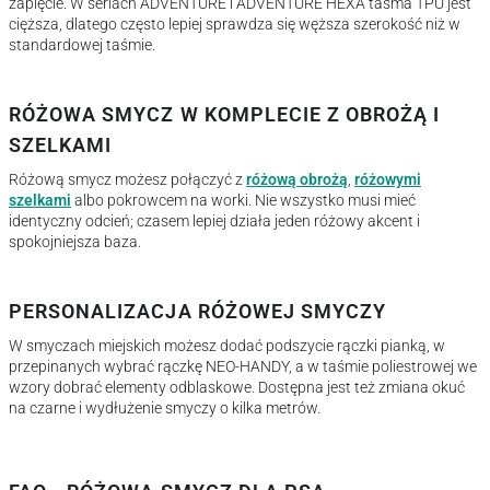
zapięcie. W seriach ADVENTURE i ADVENTURE HEXA taśma TPU jest
cięższa, dlatego często lepiej sprawdza się węższa szerokość niż w
standardowej taśmie.
RÓŻOWA SMYCZ W KOMPLECIE Z OBROŻĄ I
SZELKAMI
Różową smycz możesz połączyć z
różową obrożą
,
różowymi
szelkami
albo pokrowcem na worki. Nie wszystko musi mieć
identyczny odcień; czasem lepiej działa jeden różowy akcent i
spokojniejsza baza.
PERSONALIZACJA RÓŻOWEJ SMYCZY
W smyczach miejskich możesz dodać podszycie rączki pianką, w
przepinanych wybrać rączkę NEO-HANDY, a w taśmie poliestrowej we
wzory dobrać elementy odblaskowe. Dostępna jest też zmiana okuć
na czarne i wydłużenie smyczy o kilka metrów.