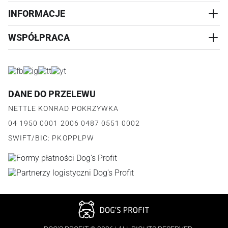
PRZYSMAKI
INFORMACJE
REALIZACJA I WYSYŁKA
CZŁOWIEK
WYMIANA
WSPÓŁPRACA
WYPRZEDAŻ
KONTAKT
REKLAMACJE
O NAS
ZWROTY ZAMÓWIEŃ
PROGRAM PARTNERSKI
O PRODUKCIE
PŁATNOŚCI
LOGOWANIE I REJESTRACJA
REGULAMIN
FAQ
DANE DO PRZELEWU
JAK DZIAŁA PROGRAM
POLITYKA PRYWATNOŚCI
NETTLE KONRAD POKRZYWKA
REGULAMIN PROGRAMU
PUNKTY LOJALNOŚCIOWE
04 1950 0001 2006 0487 0551 0002
POLITYKA PRYWATNOŚCI PROGRAMU
SWIFT/BIC: PKOPPLPW