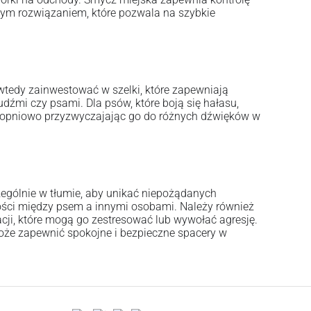
znym rozwiązaniem, które pozwala na szybkie
 wtedy zainwestować w szelki, które zapewniają
udźmi czy psami. Dla psów, które boją się hałasu,
 stopniowo przyzwyczajając go do różnych dźwięków w
czególnie w tłumie, aby unikać niepożądanych
ści między psem a innymi osobami. Należy również
uacji, które mogą go zestresować lub wywołać agresję.
oże zapewnić spokojne i bezpieczne spacery w