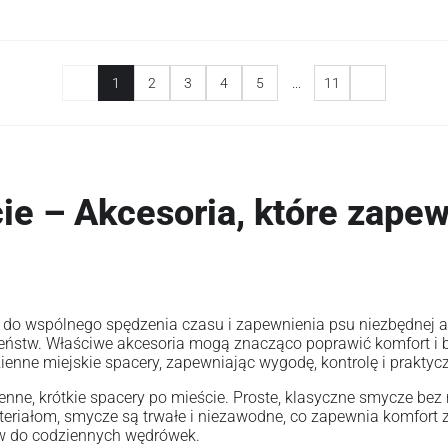
1
2
3
4
5
...
11
e – Akcesoria, które zapew
do wspólnego spędzenia czasu i zapewnienia psu niezbędnej ak
czeństw. Właściwe akcesoria mogą znacząco poprawić komfort i 
zienne miejskie spacery, zapewniając wygodę, kontrolę i praktyc
enne, krótkie spacery po mieście. Proste, klasyczne smycze bez 
eriałom, smycze są trwałe i niezawodne, co zapewnia komfort z
w do codziennych wędrówek.