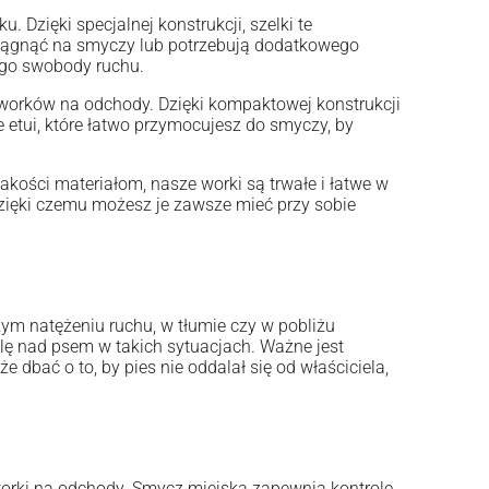
 Dzięki specjalnej konstrukcji, szelki te
ą ciągnąć na smyczy lub potrzebują dodatkowego
jego swobody ruchu.
worków na odchody. Dzięki kompaktowej konstrukcji
e etui, które łatwo przymocujesz do smyczy, by
ości materiałom, nasze worki są trwałe i łatwe w
zięki czemu możesz je zawsze mieć przy sobie
m natężeniu ruchu, w tłumie czy w pobliżu
olę nad psem w takich sytuacjach. Ważne jest
 dbać o to, by pies nie oddalał się od właściciela,
worki na odchody. Smycz miejska zapewnia kontrolę