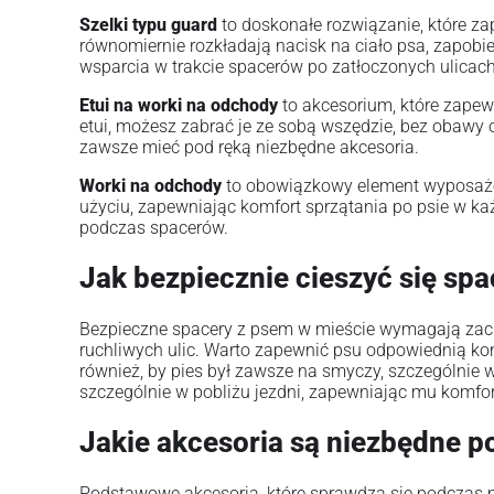
Szelki typu guard
to doskonałe rozwiązanie, które zap
równomiernie rozkładają nacisk na ciało psa, zapobi
wsparcia w trakcie spacerów po zatłoczonych ulicach
Etui na worki na odchody
to akcesorium, które zape
etui, możesz zabrać je ze sobą wszędzie, bez obawy o
zawsze mieć pod ręką niezbędne akcesoria.
Worki na odchody
to obowiązkowy element wyposażeni
użyciu, zapewniając komfort sprzątania po psie w k
podczas spacerów.
Jak bezpiecznie cieszyć się sp
Bezpieczne spacery z psem w mieście wymagają zach
ruchliwych ulic. Warto zapewnić psu odpowiednią kon
również, by pies był zawsze na smyczy, szczególnie w
szczególnie w pobliżu jezdni, zapewniając mu komfor
Jakie akcesoria są niezbędne 
Podstawowe akcesoria, które sprawdzą się podczas mi