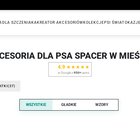
A
DLA SZCZENIAKA
KREATOR AKCESORIÓW
KOLEKCJE
PSI ŚWIAT
OKAZJ
CESORIA DLA PSA SPACER W MIEŚ
4.9
★★★★★
w Google z
950+
opinii
ATKI
(37)
WSZYSTKIE
GŁADKIE
WZORY