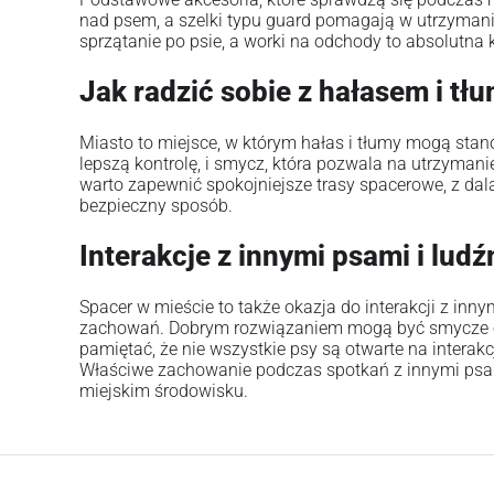
nad psem, a szelki typu guard pomagają w utrzymaniu
sprzątanie po psie, a worki na odchody to absolutna 
Jak radzić sobie z hałasem i t
Miasto to miejsce, w którym hałas i tłumy mogą stan
lepszą kontrolę, i smycz, która pozwala na utrzymanie
warto zapewnić spokojniejsze trasy spacerowe, z da
bezpieczny sposób.
Interakcje z innymi psami i lud
Spacer w mieście to także okazja do interakcji z inn
zachowań. Dobrym rozwiązaniem mogą być smycze o r
pamiętać, że nie wszystkie psy są otwarte na interak
Właściwe zachowanie podczas spotkań z innymi psam
miejskim środowisku.