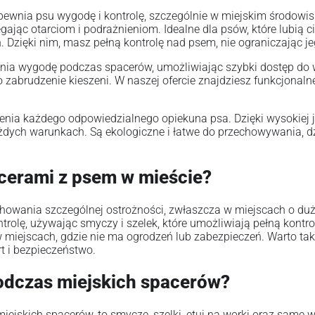
ewnia psu wygodę i kontrolę, szczególnie w miejskim środowisku.
egając otarciom i podrażnieniom. Idealne dla psów, które lubi
. Dzięki nim, masz pełną kontrolę nad psem, nie ograniczając 
wnia wygodę podczas spacerów, umożliwiając szybki dostęp do 
 zabrudzenie kieszeni. W naszej ofercie znajdziesz funkcjonaln
a każdego odpowiedzialnego opiekuna psa. Dzięki wysokiej jak
ażdych warunkach. Są ekologiczne i łatwe do przechowywania, d
acerami z psem w mieście?
owania szczególnej ostrożności, zwłaszcza w miejscach o duży
trolę, używając smyczy i szelek, które umożliwiają pełną kontr
 miejscach, gdzie nie ma ogrodzeń lub zabezpieczeń. Warto także
t i bezpieczeństwo.
podczas miejskich spacerów?
ejskich spacerów, to smycze, szelki, etui na worki oraz same 