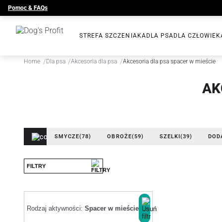
Pomoc & FAQs
STREFA SZCZENIAKA
DLA PSA
DLA CZŁOWIEK
/
/
/
Home
Dla psa
Akcesoria dla psa
Akcesoria dla psa spacer w mieście
AK
SMYCZE
(78)
OBROŻE
(59)
SZELKI
(39)
DOD
FILTRY
Rodzaj aktywności:
Spacer w mieście