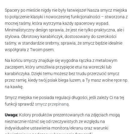
Spacery po mieście nigdy nie były łatwiejsze! Nasza smycz miejska
to połączenie klasyki i nowoczesnej funkcjonalności – stworzona z
mocnej taśmy, która wytrzyma każdy spacerowy wypad.
Minimalistyczny design sprawia, że jest nie tylko praktyczna, ale i
stylowa. Obrotowy karabińczyk, dostosowany do szerokości
taśmy, w standardzie srebrny, sprawia, że smycz będzie idealnie
współgrała z Twoim psem.
Na końcu smyczy znajduje się wygodna rączka z metalowym
zaczepem, który umożliwia przypięcie etui na woreczki lub
karabińczyka. Dzięki temu możesz bez trudu przerzucić smycz
przez ramię, kiedy twój psiak biega luzem, a Ty masz wolne ręce np.
na kawkę.
Smycz miejska nie posiada regulacji długości, jeśli zależy Ci na tej
funkcji sprawdź
smycz przepinaną
.
Uwaga:
Kolory produktów prezentowanych na zdjęciach mogą
nieznacznie różnić się od rzeczywistych ze względu na
indywidualne ustawienia monitora/ekranu oraz warunki