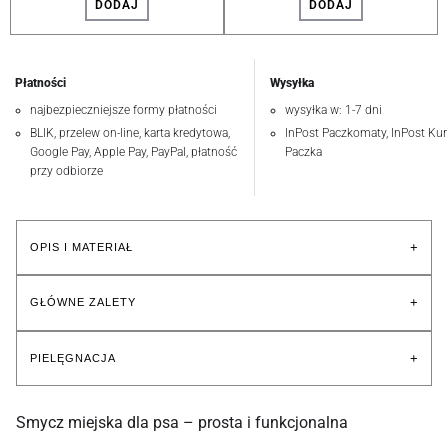
DODAJ
DODAJ
Płatności
Wysyłka
najbezpieczniejsze formy płatności
wysyłka w: 1-7 dni
BLIK, przelew on-line, karta kredytowa,
InPost Paczkomaty, InPost Kuri
Google Pay, Apple Pay, PayPal, płatność
Paczka
przy odbiorze
+
OPIS I MATERIAŁ
+
GŁÓWNE ZALETY
+
PIELĘGNACJA
Smycz miejska dla psa – prosta i funkcjonalna