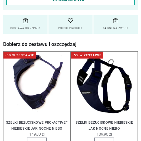
DOSTAWA OD 7.99ZŁ!
POLSKI PRODUKT
14 DNI NA ZWROT
Dobierz do zestawu i oszczędzaj
-5% W ZESTAWIE
-5% W ZESTAWIE
SZELKI BEZUCISKOWE PRO-ACTIVE™
SZELKI BEZUCISKOWE NIEBIESKIE
NIEBIESKIE JAK NOCNE NIEBO
JAK NOCNE NIEBO
149,00 zł
139,90 zł