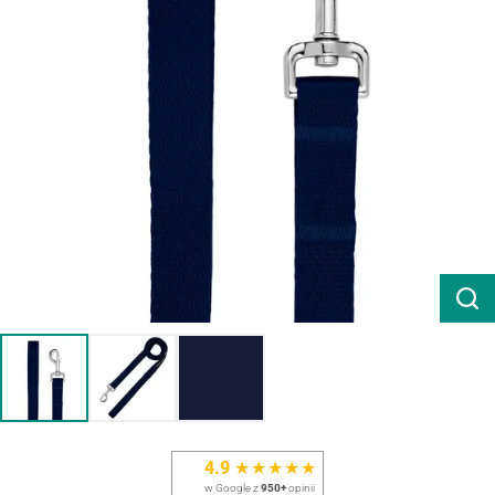
4.9
★★★★★
w Google z
950+
opinii