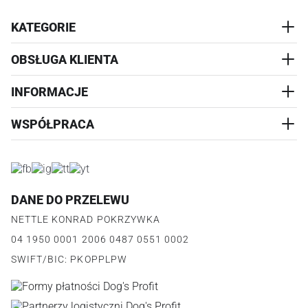
KATEGORIE
OBSŁUGA KLIENTA
AKCESORIA
PRZYSMAKI
INFORMACJE
REALIZACJA I WYSYŁKA
CZŁOWIEK
WYMIANA
WSPÓŁPRACA
WYPRZEDAŻ
KONTAKT
REKLAMACJE
O NAS
ZWROTY ZAMÓWIEŃ
PROGRAM PARTNERSKI
O PRODUKCIE
PŁATNOŚCI
LOGOWANIE I REJESTRACJA
REGULAMIN
FAQ
DANE DO PRZELEWU
JAK DZIAŁA PROGRAM
POLITYKA PRYWATNOŚCI
NETTLE KONRAD POKRZYWKA
REGULAMIN PROGRAMU
PUNKTY LOJALNOŚCIOWE
04 1950 0001 2006 0487 0551 0002
POLITYKA PRYWATNOŚCI PROGRAMU
SWIFT/BIC: PKOPPLPW