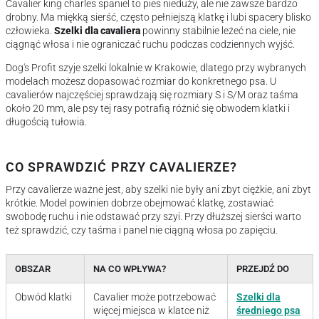
Cavalier king charles spaniel to pies nieduży, ale nie zawsze bardzo
drobny. Ma miękką sierść, często pełniejszą klatkę i lubi spacery blisko
człowieka.
Szelki dla cavaliera
powinny stabilnie leżeć na ciele, nie
ciągnąć włosa i nie ograniczać ruchu podczas codziennych wyjść.
Dog's Profit szyje szelki lokalnie w Krakowie, dlatego przy wybranych
modelach możesz dopasować rozmiar do konkretnego psa. U
cavalierów najczęściej sprawdzają się rozmiary S i S/M oraz taśma
około 20 mm, ale psy tej rasy potrafią różnić się obwodem klatki i
długością tułowia.
CO SPRAWDZIĆ PRZY CAVALIERZE?
Przy cavalierze ważne jest, aby szelki nie były ani zbyt ciężkie, ani zbyt
krótkie. Model powinien dobrze obejmować klatkę, zostawiać
swobodę ruchu i nie odstawać przy szyi. Przy dłuższej sierści warto
też sprawdzić, czy taśma i panel nie ciągną włosa po zapięciu.
OBSZAR
NA CO WPŁYWA?
PRZEJDŹ DO
Obwód klatki
Cavalier może potrzebować
Szelki dla
więcej miejsca w klatce niż
średniego psa