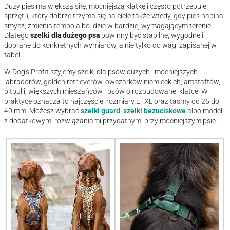
Duży pies ma większą siłę, mocniejszą klatkę i często potrzebuje
sprzętu, który dobrze trzyma się na ciele także wtedy, gdy pies napina
smycz, zmienia tempo albo idzie w bardziej wymagającym terenie.
Dlatego
szelki dla dużego psa
powinny być stabilne, wygodne i
dobrane do konkretnych wymiarów, a nie tylko do wagi zapisanej w
tabeli.
W Dog's Profit szyjemy szelki dla psów dużych i mocniejszych:
labradorów, golden retrieverów, owczarków niemieckich, amstaffów,
pitbulli, większych mieszańców i psów o rozbudowanej klatce. W
praktyce oznacza to najczęściej rozmiary L i XL oraz taśmy od 25 do
40 mm. Możesz wybrać
szelki guard
,
szelki bezuciskowe
albo model
z dodatkowymi rozwiązaniami przydatnymi przy mocniejszym psie.