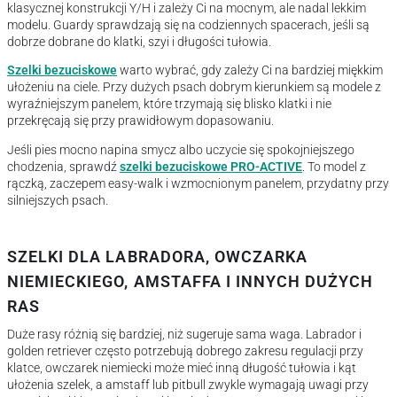
klasycznej konstrukcji Y/H i zależy Ci na mocnym, ale nadal lekkim
modelu. Guardy sprawdzają się na codziennych spacerach, jeśli są
dobrze dobrane do klatki, szyi i długości tułowia.
Szelki bezuciskowe
warto wybrać, gdy zależy Ci na bardziej miękkim
ułożeniu na ciele. Przy dużych psach dobrym kierunkiem są modele z
wyraźniejszym panelem, które trzymają się blisko klatki i nie
przekręcają się przy prawidłowym dopasowaniu.
Jeśli pies mocno napina smycz albo uczycie się spokojniejszego
chodzenia, sprawdź
szelki bezuciskowe PRO-ACTIVE
. To model z
rączką, zaczepem easy-walk i wzmocnionym panelem, przydatny przy
silniejszych psach.
SZELKI DLA LABRADORA, OWCZARKA
NIEMIECKIEGO, AMSTAFFA I INNYCH DUŻYCH
RAS
Duże rasy różnią się bardziej, niż sugeruje sama waga. Labrador i
golden retriever często potrzebują dobrego zakresu regulacji przy
klatce, owczarek niemiecki może mieć inną długość tułowia i kąt
ułożenia szelek, a amstaff lub pitbull zwykle wymagają uwagi przy