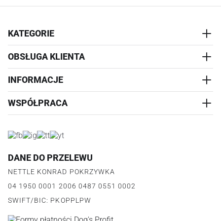
KATEGORIE
OBSŁUGA KLIENTA
AKCESORIA
PRZYSMAKI
INFORMACJE
REALIZACJA I WYSYŁKA
CZŁOWIEK
WYMIANA
WSPÓŁPRACA
WYPRZEDAŻ
KONTAKT
REKLAMACJE
O NAS
ZWROTY ZAMÓWIEŃ
PROGRAM PARTNERSKI
O PRODUKCIE
PŁATNOŚCI
LOGOWANIE I REJESTRACJA
REGULAMIN
FAQ
DANE DO PRZELEWU
JAK DZIAŁA PROGRAM
POLITYKA PRYWATNOŚCI
NETTLE KONRAD POKRZYWKA
REGULAMIN PROGRAMU
PUNKTY LOJALNOŚCIOWE
04 1950 0001 2006 0487 0551 0002
POLITYKA PRYWATNOŚCI PROGRAMU
SWIFT/BIC: PKOPPLPW