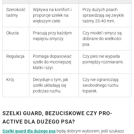
Szerokość
Wpływa na komfort i
Przy dużych psach
taśmy
proporcje szelek na
sprawdzają się zwykle
większym ciele.
taśmy 25-40 mm.
Okucia
Pracują przy każdym
Czy model i smycz są
napięciu smyczy.
dobrane do wielkości
psa.
Regulacja
Pomaga dopasować
Czy pies nie wypada
szelki do mocniejszej
pomiędzy rozmiarami.
klatki i szyi.
Krój
Decyduje o tym, jak
Czy nie ograniczają
szelki układają się
swobodnego ruchu
podczas ruchu.
łopatek.
SZELKI GUARD, BEZUCISKOWE CZY PRO-
ACTIVE DLA DUŻEGO PSA?
Szelki guard dla dużego psa
będą dobrym wyborem, jeśli szukasz