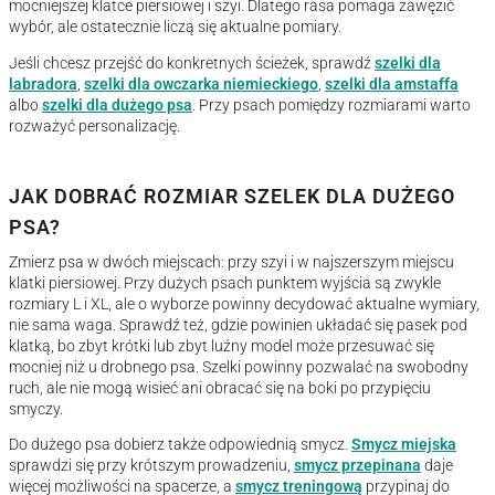
mocniejszej klatce piersiowej i szyi. Dlatego rasa pomaga zawęzić
wybór, ale ostatecznie liczą się aktualne pomiary.
Jeśli chcesz przejść do konkretnych ścieżek, sprawdź
szelki dla
labradora
,
szelki dla owczarka niemieckiego
,
szelki dla amstaffa
albo
szelki dla dużego psa
. Przy psach pomiędzy rozmiarami warto
rozważyć personalizację.
JAK DOBRAĆ ROZMIAR SZELEK DLA DUŻEGO
PSA?
Zmierz psa w dwóch miejscach: przy szyi i w najszerszym miejscu
klatki piersiowej. Przy dużych psach punktem wyjścia są zwykle
rozmiary L i XL, ale o wyborze powinny decydować aktualne wymiary,
nie sama waga. Sprawdź też, gdzie powinien układać się pasek pod
klatką, bo zbyt krótki lub zbyt luźny model może przesuwać się
mocniej niż u drobnego psa. Szelki powinny pozwalać na swobodny
ruch, ale nie mogą wisieć ani obracać się na boki po przypięciu
smyczy.
Do dużego psa dobierz także odpowiednią smycz.
Smycz miejska
sprawdzi się przy krótszym prowadzeniu,
smycz przepinana
daje
więcej możliwości na spacerze, a
smycz treningową
przypinaj do