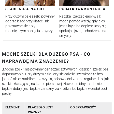
STABILNOŚĆ NA CIELE
DODATKOWA KONTROLA
Przy dużym psie szelki powinny
Rączka i zaczep easy-walk
dobrze leżeć przy klatce i nie
mogą pomóc wtedy, gdy pies
przesuwać się przy
jest silny albo dopiero uczy się
mocniejszym napięciu smyczy.
spokojniejszego chodzenia na
smyczy.
MOCNE SZELKI DLA DUŻEGO PSA - CO
NAPRAWDĘ MA ZNACZENIE?
„Mocne szelki” nie powinny oznaczać sztywnych, ciężkich szelek bez
dopasowania. Przy dużym psie liczy się całość: szerokość taśmy,
jakość okuć, stabilne przeszycia, odpowiedni zakres regulacji i to, jak
szelki układają się na klatce piersiowej. Nawet solidny model nie
będzie dobry, jeśli będzie za luźny, za krótki albo będzie wpadał pod
pachy.
ELEMENT
DLACZEGO JEST
CO SPRAWDZIĆ?
WAŻNY?